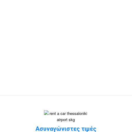
Κάντε online κράτηση
σήμερα!
Μην αφήνετε τη μετακίνησή σας στην
τύχη. Εμπιστευτείτε τη
rentacarthessalonikiarport.
com
για την
επόμενη
ενοικίαση αυτοκινήτου από το
αεροδρόμιο Θεσσαλονίκης
. Με 24/7
υποστήριξη, ολοκαίνουργιο στόλο και
εγγυημένα τις πιο ανταγωνιστικές
τιμές, είμαστε ο συνεργάτης που
χρειάζεστε στο ταξίδι σας.
Ασυναγώνιστες τιμές